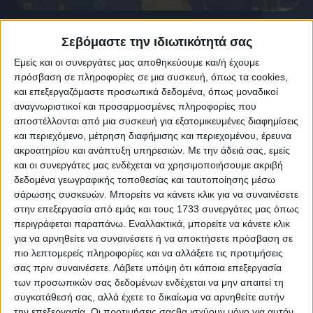
15 Σεπτεμβρίου, 2025
Σεβόμαστε την ιδιωτικότητά σας
Καλό Μεσημέρι | trailer 2025-26
Εμείς και οι συνεργάτες μας αποθηκεύουμε και/ή έχουμε
πρόσβαση σε πληροφορίες σε μια συσκευή, όπως τα cookies,
και επεξεργαζόμαστε προσωπικά δεδομένα, όπως μοναδικοί
αναγνωριστικοί και προσαρμοσμένες πληροφορίες που
αποστέλλονται από μια συσκευή για εξατομικευμένες διαφημίσεις
και περιεχόμενο, μέτρηση διαφήμισης και περιεχομένου, έρευνα
ακροατηρίου και ανάπτυξη υπηρεσιών.
Με την άδειά σας, εμείς
και οι συνεργάτες μας ενδέχεται να χρησιμοποιήσουμε ακριβή
δεδομένα γεωγραφικής τοποθεσίας και ταυτοποίησης μέσω
σάρωσης συσκευών. Μπορείτε να κάνετε κλικ για να συναινέσετε
στην επεξεργασία από εμάς και τους 1733 συνεργάτες μας όπως
περιγράφεται παραπάνω. Εναλλακτικά, μπορείτε να κάνετε κλικ
για να αρνηθείτε να συναινέσετε ή να αποκτήσετε πρόσβαση σε
πιο λεπτομερείς πληροφορίες και να αλλάξετε τις προτιμήσεις
σας πριν συναινέσετε.
Λάβετε υπόψη ότι κάποια επεξεργασία
των προσωπικών σας δεδομένων ενδέχεται να μην απαιτεί τη
17 Σεπτεμβρίου, 2024
συγκατάθεσή σας, αλλά έχετε το δικαίωμα να αρνηθείτε αυτήν
Καλό Μεσημέρι | trailer 2024-25
την επεξεργασία. Οι προτιμήσεις σαςθα ισχύουν μόνο για αυτόν