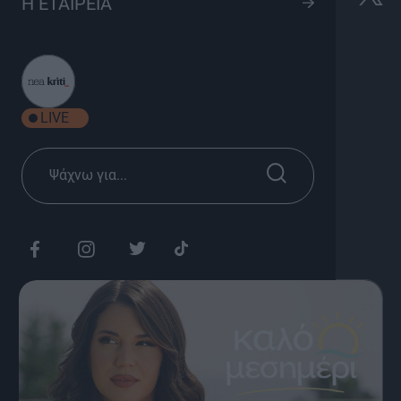
Η ΕΤΑΙΡΕΙΑ
Καλό Μεσημέρι | trailer 2025-26
8
Ενημέρωση, Ψυχαγωγία
Σεζόν
LIVE
Καθημερινά 15:00
Διάρκεια: 1h 50'