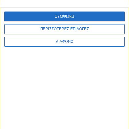
Σαλαπάτα.
Ελλάδας με
τον Γιώργο
Διάρκεια: 1h
Σαχίνη.
05'
ΣΥΜΦΩΝΩ
Διάρκεια: 2h
10'
ΠΕΡΙΣΣΟΤΕΡΕΣ ΕΠΙΛΟΓΕΣ
ΔΙΑΦΩΝΩ