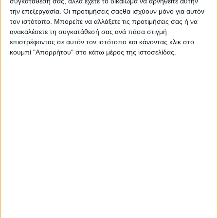
συγκατάθεσή σας, αλλά έχετε το δικαίωμα να αρνηθείτε αυτήν
Μεσημέρι
ΚΡΗΤΗ
Ειδήσεων
την επεξεργασία. Οι προτιμήσεις σαςθα ισχύουν μόνο για αυτόν
TV
τον ιστότοπο. Μπορείτε να αλλάξετε τις προτιμήσεις σας ή να
Με θετική
Με συνέπεια
ανακαλέσετε τη συγκατάθεσή σας ανά πάσα στιγμή
διάθεση και
και
Διάρκεια: 05'
επιστρέφοντας σε αυτόν τον ιστότοπο και κάνοντας κλικ στο
σιγουριά, το
υπευθυνότητα
κουμπί "Απορρήτου" στο κάτω μέρος της ιστοσελίδας.
κάθε
καταγράφουμε
μεσημέρι
καθημερινά
στην ΚΡΗΤΗ
τον παλμό
TV είναι
της
γεμάτο χαρά,
ειδησεογραφίας.
πληροφορία
Με
και
προσήλωση
ψυχαγωγία με
και σεβασμό
την
στην Κρήτη
Χριστιάννα
και τους
Σκούρα και
Κρητικούς. με
την ομάδα
την Κατερίνα
του Καλού
Σαλαπάτα.
Μεσημεριού!
Διάρκεια: 1h
Διάρκεια: 1h
05'
50'