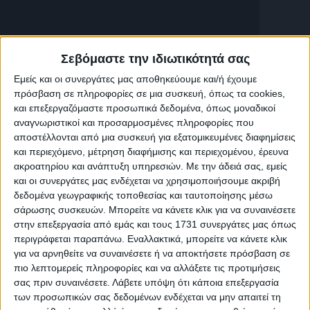
Σχετικές εκπομπές
Σεβόμαστε την ιδιωτικότητά σας
Εμείς και οι συνεργάτες μας αποθηκεύουμε και/ή έχουμε
πρόσβαση σε πληροφορίες σε μια συσκευή, όπως τα cookies,
και επεξεργαζόμαστε προσωπικά δεδομένα, όπως μοναδικοί
αναγνωριστικοί και προσαρμοσμένες πληροφορίες που
αποστέλλονται από μια συσκευή για εξατομικευμένες διαφημίσεις
και περιεχόμενο, μέτρηση διαφήμισης και περιεχομένου, έρευνα
ακροατηρίου και ανάπτυξη υπηρεσιών.
Με την άδειά σας, εμείς
και οι συνεργάτες μας ενδέχεται να χρησιμοποιήσουμε ακριβή
δεδομένα γεωγραφικής τοποθεσίας και ταυτοποίησης μέσω
σάρωσης συσκευών. Μπορείτε να κάνετε κλικ για να συναινέσετε
K
8
K
στην επεξεργασία από εμάς και τους 1731 συνεργάτες μας όπως
περιγράφεται παραπάνω. Εναλλακτικά, μπορείτε να κάνετε κλικ
Ενημέρωση
Ενημέρωση,
Ενημέρωση
για να αρνηθείτε να συναινέσετε ή να αποκτήσετε πρόσβαση σε
Ψυχαγωγία
πιο λεπτομερείς πληροφορίες και να αλλάξετε τις προτιμήσεις
Παρουσίαση
Κεντρικό
σας πριν συναινέσετε.
Λάβετε υπόψη ότι κάποια επεξεργασία
Καλό
Ομίλου
Δελτίο
των προσωπικών σας δεδομένων ενδέχεται να μην απαιτεί τη