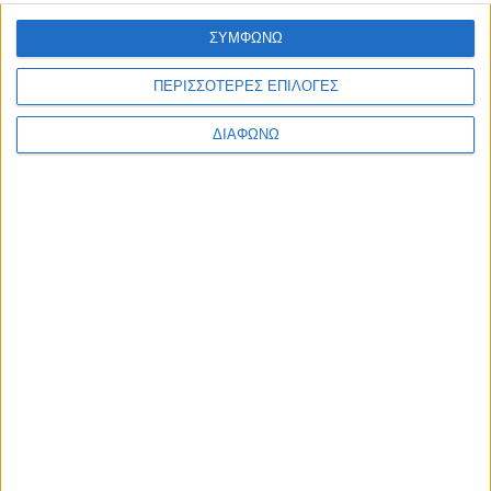
ΣΥΜΦΩΝΩ
ΠΕΡΙΣΣΟΤΕΡΕΣ ΕΠΙΛΟΓΕΣ
ΔΙΑΦΩΝΩ
Πολιτική Εταιρείας κατά της Βίας
Ταυτότητα
ΚΡΑΤΙΚΗ ΔΙΑΦΗΜΙΣΗ
Ενημέρωση
Πολιτισμός
Ψυχαγωγία
Classics
Επικοινωνία
H Eταιρεία