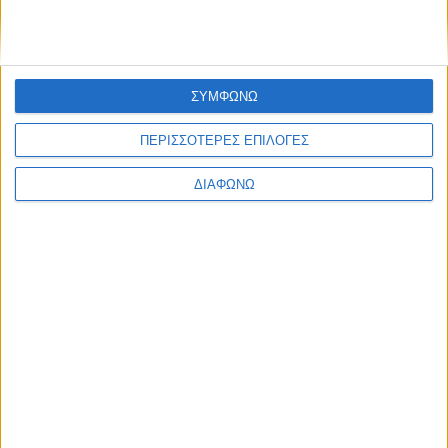
Classics
Επικοινωνία
H Eταιρεία
Trailers
ΣΥΜΦΩΝΩ
ΠΕΡΙΣΣΟΤΕΡΕΣ ΕΠΙΛΟΓΕΣ
ΔΙΑΦΩΝΩ
Μ.Η.Τ.
242814