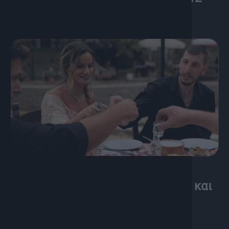
12 Μαΐου, 2026
Αποκόρωνας | Η γη των θρύλων και
της παράδοσης | Πορτατίφ S01
Ep.11