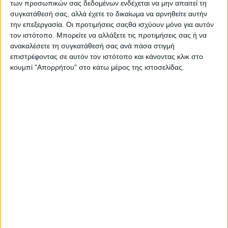
των προσωπικών σας δεδομένων ενδέχεται να μην απαιτεί τη
συγκατάθεσή σας, αλλά έχετε το δικαίωμα να αρνηθείτε αυτήν
την επεξεργασία. Οι προτιμήσεις σαςθα ισχύουν μόνο για αυτόν
τον ιστότοπο. Μπορείτε να αλλάξετε τις προτιμήσεις σας ή να
ανακαλέσετε τη συγκατάθεσή σας ανά πάσα στιγμή
επιστρέφοντας σε αυτόν τον ιστότοπο και κάνοντας κλικ στο
κουμπί "Απορρήτου" στο κάτω μέρος της ιστοσελίδας.
31 Μαρτίου, 2026
Στέλιος Κουδουνάρης | Η ζωή πίσω
από τη Μόδα, την Τηλεόραση και τη
Λάμψη | Πορτατίφ S01 Ep.8