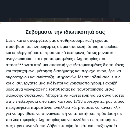
Σεβόμαστε την ιδιωτικότητά σας
Εμείς και οι συνεργάτες μας αποθηκεύουμε και/ή έχουμε
πρόσβαση σε πληροφορίες σε μια συσκευή, όπως τα cookies,
και επεξεργαζόμαστε προσωπικά δεδομένα, όπως μοναδικοί
αναγνωριστικοί και προσαρμοσμένες πληροφορίες που
αποστέλλονται από μια συσκευή για εξατομικευμένες διαφημίσεις
και περιεχόμενο, μέτρηση διαφήμισης και περιεχομένου, έρευνα
ακροατηρίου και ανάπτυξη υπηρεσιών.
Με την άδειά σας, εμείς
και οι συνεργάτες μας ενδέχεται να χρησιμοποιήσουμε ακριβή
δεδομένα γεωγραφικής τοποθεσίας και ταυτοποίησης μέσω
28 Απριλίου, 2026
σάρωσης συσκευών. Μπορείτε να κάνετε κλικ για να συναινέσετε
Αύγουστος Κορτώ | Το μπούλινγκ, η
στην επεξεργασία από εμάς και τους 1733 συνεργάτες μας όπως
περιγράφεται παραπάνω. Εναλλακτικά, μπορείτε να κάνετε κλικ
διπολική διαταραχή και η αγάπη του
για να αρνηθείτε να συναινέσετε ή να αποκτήσετε πρόσβαση σε
για τα βιβλία | Πορτατίφ S01 Ep.10
πιο λεπτομερείς πληροφορίες και να αλλάξετε τις προτιμήσεις
σας πριν συναινέσετε.
Λάβετε υπόψη ότι κάποια επεξεργασία