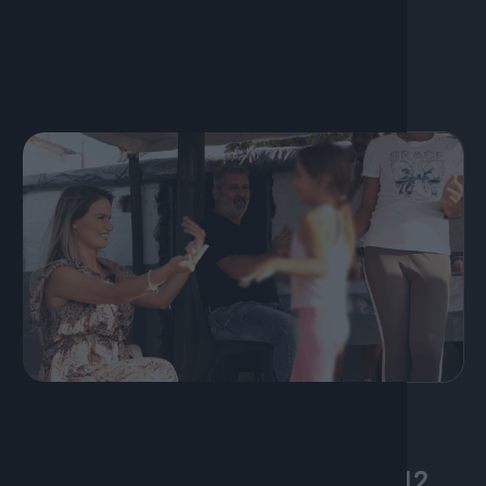
2 Ιουνίου, 2026
Οι Ρομά και η ζωή πίσω από τα
στερεότυπα | Πορτατίφ S01 Ep.12