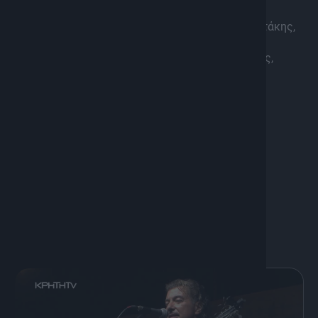
Ερμηνεύουν: Μάνος Παπαδάκης, Γιάννης Κασσωτάκης,
Βάλλια Ειρηναίου, Τερέζα Κρητικού, Μυρτώ
Σπυροπούλου, Νίκος Λιάππης, Ηλίας Μαυραειδής,
Γιώργος Χιντηράκης
Τιμητική συμμετοχή: Μιχάλης Κλώντζας
Μουσική Διεύθυνση: Κωνσταντίνος Παπαδάκης
Μπουζούκι: Δημήτρης Τρανταφύλλου
Συμμετέχει ορχήστρα 10 εξαιρετικών μουσικών