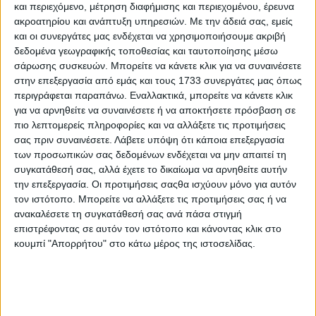
και περιεχόμενο, μέτρηση διαφήμισης και περιεχομένου, έρευνα
ακροατηρίου και ανάπτυξη υπηρεσιών.
Με την άδειά σας, εμείς
και οι συνεργάτες μας ενδέχεται να χρησιμοποιήσουμε ακριβή
δεδομένα γεωγραφικής τοποθεσίας και ταυτοποίησης μέσω
σάρωσης συσκευών. Μπορείτε να κάνετε κλικ για να συναινέσετε
στην επεξεργασία από εμάς και τους 1733 συνεργάτες μας όπως
περιγράφεται παραπάνω. Εναλλακτικά, μπορείτε να κάνετε κλικ
18 Απριλίου, 2025
για να αρνηθείτε να συναινέσετε ή να αποκτήσετε πρόσβαση σε
Λουδοβίκος των Ανωγείων: Η
πιο λεπτομερείς πληροφορίες και να αλλάξετε τις προτιμήσεις
σας πριν συναινέσετε.
Λάβετε υπόψη ότι κάποια επεξεργασία
γιορτή του πένθους
των προσωπικών σας δεδομένων ενδέχεται να μην απαιτεί τη
συγκατάθεσή σας, αλλά έχετε το δικαίωμα να αρνηθείτε αυτήν
την επεξεργασία. Οι προτιμήσεις σαςθα ισχύουν μόνο για αυτόν
τον ιστότοπο. Μπορείτε να αλλάξετε τις προτιμήσεις σας ή να
ανακαλέσετε τη συγκατάθεσή σας ανά πάσα στιγμή
επιστρέφοντας σε αυτόν τον ιστότοπο και κάνοντας κλικ στο
κουμπί "Απορρήτου" στο κάτω μέρος της ιστοσελίδας.