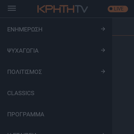
LIVE
Αρχική
/
Ντοκιμαντέρ
/
Επεισόδιο: Καιρός για βαλς | Β
ΕΝΗΜΕΡΩΣΗ
επεισόδιο
ΨΥΧΑΓΩΓΙΑ
ΠΟΛΙΤΙΣΜΟΣ
CLASSICS
ΠΡΟΓΡΑΜΜΑ
Ντοκιμαντέρ