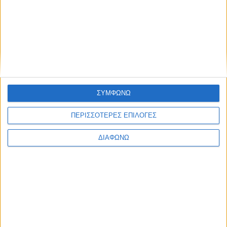
ΣΥΜΦΩΝΩ
ΠΕΡΙΣΣΟΤΕΡΕΣ ΕΠΙΛΟΓΕΣ
ΔΙΑΦΩΝΩ
K
8
K
Οδοιπορικό,
Οδοιπορικό,
Οδοιπορικό,
Πολιτισμός
Ψυχαγωγία
Πολιτισμός
Χωριά
O Γύρος
Μοναστήρ
της
της
της