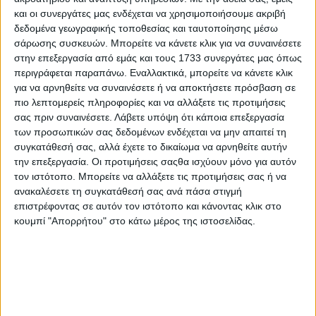
Μαρία Πλουμίδου: Η Πρώτη Γυναίκα
και οι συνεργάτες μας ενδέχεται να χρησιμοποιήσουμε ακριβή
δεδομένα γεωγραφικής τοποθεσίας και ταυτοποίησης μέσω
Δήμαρχος της Ελλάδας
σάρωσης συσκευών. Μπορείτε να κάνετε κλικ για να συναινέσετε
στην επεξεργασία από εμάς και τους 1733 συνεργάτες μας όπως
περιγράφεται παραπάνω. Εναλλακτικά, μπορείτε να κάνετε κλικ
για να αρνηθείτε να συναινέσετε ή να αποκτήσετε πρόσβαση σε
πιο λεπτομερείς πληροφορίες και να αλλάξετε τις προτιμήσεις
σας πριν συναινέσετε.
Λάβετε υπόψη ότι κάποια επεξεργασία
των προσωπικών σας δεδομένων ενδέχεται να μην απαιτεί τη
συγκατάθεσή σας, αλλά έχετε το δικαίωμα να αρνηθείτε αυτήν
την επεξεργασία. Οι προτιμήσεις σαςθα ισχύουν μόνο για αυτόν
τον ιστότοπο. Μπορείτε να αλλάξετε τις προτιμήσεις σας ή να
ανακαλέσετε τη συγκατάθεσή σας ανά πάσα στιγμή
επιστρέφοντας σε αυτόν τον ιστότοπο και κάνοντας κλικ στο
κουμπί "Απορρήτου" στο κάτω μέρος της ιστοσελίδας.
7 Νοεμβρίου, 2023
ΑΡΚΑΔΙ, Ελεύθεροι Πολιορκημένοι