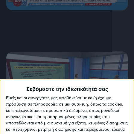
16 Ιουλίου, 2026
ΚΡΗΤΗ ΣΗΜΕΡΑ 16.07.2026
Σεβόμαστε την ιδιωτικότητά σας
Εμείς και οι συνεργάτες μας αποθηκεύουμε και/ή έχουμε
πρόσβαση σε πληροφορίες σε μια συσκευή, όπως τα cookies,
και επεξεργαζόμαστε προσωπικά δεδομένα, όπως μοναδικοί
αναγνωριστικοί και προσαρμοσμένες πληροφορίες που
αποστέλλονται από μια συσκευή για εξατομικευμένες διαφημίσεις
15 Ιουλίου, 2026
και περιεχόμενο, μέτρηση διαφήμισης και περιεχομένου, έρευνα