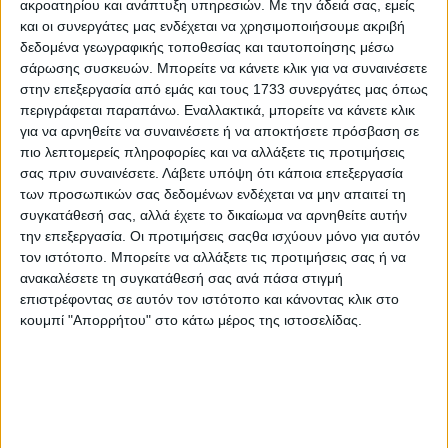
ακροατηρίου και ανάπτυξη υπηρεσιών.
Με την άδειά σας, εμείς
ΚΡΗΤΗ ΣΗΜΕΡΑ 15.07.2026
και οι συνεργάτες μας ενδέχεται να χρησιμοποιήσουμε ακριβή
δεδομένα γεωγραφικής τοποθεσίας και ταυτοποίησης μέσω
σάρωσης συσκευών. Μπορείτε να κάνετε κλικ για να συναινέσετε
στην επεξεργασία από εμάς και τους 1733 συνεργάτες μας όπως
περιγράφεται παραπάνω. Εναλλακτικά, μπορείτε να κάνετε κλικ
για να αρνηθείτε να συναινέσετε ή να αποκτήσετε πρόσβαση σε
πιο λεπτομερείς πληροφορίες και να αλλάξετε τις προτιμήσεις
σας πριν συναινέσετε.
Λάβετε υπόψη ότι κάποια επεξεργασία
των προσωπικών σας δεδομένων ενδέχεται να μην απαιτεί τη
συγκατάθεσή σας, αλλά έχετε το δικαίωμα να αρνηθείτε αυτήν
την επεξεργασία. Οι προτιμήσεις σαςθα ισχύουν μόνο για αυτόν
τον ιστότοπο. Μπορείτε να αλλάξετε τις προτιμήσεις σας ή να
ανακαλέσετε τη συγκατάθεσή σας ανά πάσα στιγμή
επιστρέφοντας σε αυτόν τον ιστότοπο και κάνοντας κλικ στο
κουμπί "Απορρήτου" στο κάτω μέρος της ιστοσελίδας.
14 Ιουλίου, 2026
ΚΡΗΤΗ ΣΗΜΕΡΑ 14.07.2026