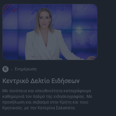
K
Ενημέρωση
8
Κεντρικό Δελτίο Ειδήσεων
Α
Με συνέπεια και υπευθυνότητα καταγράφουμε
Μι
καθημερινά τον παλμό της ειδησεογραφίας. Με
Τη
προσήλωση και σεβασμό στην Κρήτη και τους
κα
Κρητικούς. με την Κατερίνα Σαλαπάτα.
πα
εκ