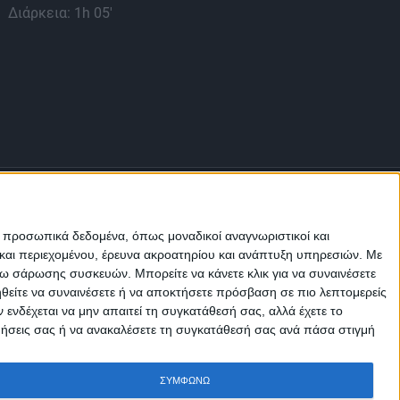
Διάρκεια: 1h 05'
Διά
ε προσωπικά δεδομένα, όπως μοναδικοί αναγνωριστικοί και
και περιεχομένου, έρευνα ακροατηρίου και ανάπτυξη υπηρεσιών.
Με
σω σάρωσης συσκευών. Μπορείτε να κάνετε κλικ για να συναινέσετε
ηθείτε να συναινέσετε ή να αποκτήσετε πρόσβαση σε πιο λεπτομερείς
Μ.Η.Τ.
242814
νδέχεται να μην απαιτεί τη συγκατάθεσή σας, αλλά έχετε το
ιμήσεις σας ή να ανακαλέσετε τη συγκατάθεσή σας ανά πάσα στιγμή
ΣΥΜΦΩΝΩ