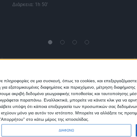
Διάρκεια: 1h 50'
Ενημέρωση
Πολιτισμός
Ψυχαγωγία
σε πληροφορίες σε μια συσκευή, όπως τα cookies, και επεξεργαζόμαστ
α εξατομικευμένες διαφημίσεις και περιεχόμενο, μέτρηση διαφήμισης 
Classics
Επικοινωνία
H Eταιρεία
οιήσουμε ακριβή δεδομένα γεωγραφικής τοποθεσίας και ταυτοποίησης μέ
γράφεται παραπάνω. Εναλλακτικά, μπορείτε να κάνετε κλικ για να αρν
Λάβετε υπόψη ότι κάποια επεξεργασία των προσωπικών σας δεδομένων ε
Trailers
α ισχύουν μόνο για αυτόν τον ιστότοπο. Μπορείτε να αλλάξετε τις προτ
 "Απορρήτου" στο κάτω μέρος της ιστοσελίδας.
ΔΙΑΦΩΝΩ