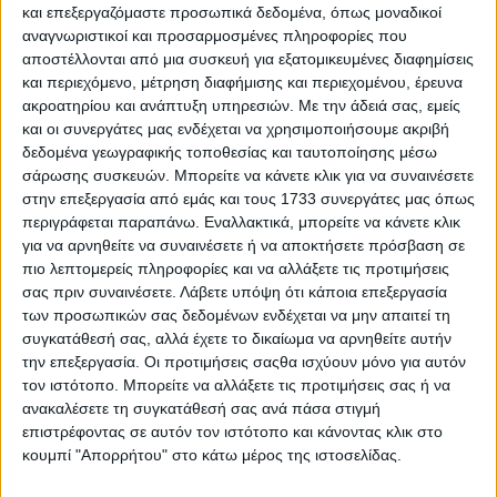
και επεξεργαζόμαστε προσωπικά δεδομένα, όπως μοναδικοί
αναγνωριστικοί και προσαρμοσμένες πληροφορίες που
αποστέλλονται από μια συσκευή για εξατομικευμένες διαφημίσεις
και περιεχόμενο, μέτρηση διαφήμισης και περιεχομένου, έρευνα
ακροατηρίου και ανάπτυξη υπηρεσιών.
Με την άδειά σας, εμείς
και οι συνεργάτες μας ενδέχεται να χρησιμοποιήσουμε ακριβή
δεδομένα γεωγραφικής τοποθεσίας και ταυτοποίησης μέσω
4 Αυγούστου, 2026
σάρωσης συσκευών. Μπορείτε να κάνετε κλικ για να συναινέσετε
Κεντρικό Δελτίο Ειδήσεων
στην επεξεργασία από εμάς και τους 1733 συνεργάτες μας όπως
περιγράφεται παραπάνω. Εναλλακτικά, μπορείτε να κάνετε κλικ
04.08.2026
για να αρνηθείτε να συναινέσετε ή να αποκτήσετε πρόσβαση σε
πιο λεπτομερείς πληροφορίες και να αλλάξετε τις προτιμήσεις
σας πριν συναινέσετε.
Λάβετε υπόψη ότι κάποια επεξεργασία
των προσωπικών σας δεδομένων ενδέχεται να μην απαιτεί τη
συγκατάθεσή σας, αλλά έχετε το δικαίωμα να αρνηθείτε αυτήν
την επεξεργασία. Οι προτιμήσεις σαςθα ισχύουν μόνο για αυτόν
τον ιστότοπο. Μπορείτε να αλλάξετε τις προτιμήσεις σας ή να
ανακαλέσετε τη συγκατάθεσή σας ανά πάσα στιγμή
επιστρέφοντας σε αυτόν τον ιστότοπο και κάνοντας κλικ στο
κουμπί "Απορρήτου" στο κάτω μέρος της ιστοσελίδας.