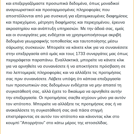
και επεξεργαζόμαστε προσωπικά δεδομένα, όπως μοναδικοί
αναγνωριστικοί και προσαρμοσμένες πληροφορίες που
αποστέλλονται από μια συσκευή για εξατομικευμένες διαφημίσεις
και περιεχόμενο, μέτρηση διαφήμισης και περιεχομένου, έρευνα
ακροατηρίου και ανάπτυξη υπηρεσιών.
Με την άδειά σας, εμείς
και οι συνεργάτες μας ενδέχεται να χρησιμοποιήσουμε ακριβή
δεδομένα γεωγραφικής τοποθεσίας και ταυτοποίησης μέσω
5 Αυγούστου, 2026
σάρωσης συσκευών. Μπορείτε να κάνετε κλικ για να συναινέσετε
Κεντρικό Δελτίο Ειδήσεων
στην επεξεργασία από εμάς και τους 1733 συνεργάτες μας όπως
περιγράφεται παραπάνω. Εναλλακτικά, μπορείτε να κάνετε κλικ
05.08.2026
για να αρνηθείτε να συναινέσετε ή να αποκτήσετε πρόσβαση σε
πιο λεπτομερείς πληροφορίες και να αλλάξετε τις προτιμήσεις
σας πριν συναινέσετε.
Λάβετε υπόψη ότι κάποια επεξεργασία
των προσωπικών σας δεδομένων ενδέχεται να μην απαιτεί τη
συγκατάθεσή σας, αλλά έχετε το δικαίωμα να αρνηθείτε αυτήν
την επεξεργασία. Οι προτιμήσεις σαςθα ισχύουν μόνο για αυτόν
τον ιστότοπο. Μπορείτε να αλλάξετε τις προτιμήσεις σας ή να
ανακαλέσετε τη συγκατάθεσή σας ανά πάσα στιγμή
επιστρέφοντας σε αυτόν τον ιστότοπο και κάνοντας κλικ στο
κουμπί "Απορρήτου" στο κάτω μέρος της ιστοσελίδας.