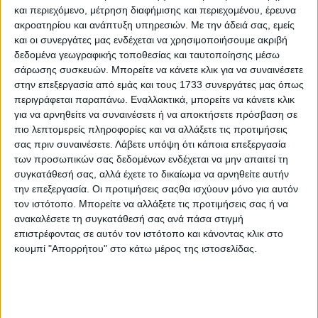
και περιεχόμενο, μέτρηση διαφήμισης και περιεχομένου, έρευνα
ακροατηρίου και ανάπτυξη υπηρεσιών.
Με την άδειά σας, εμείς
και οι συνεργάτες μας ενδέχεται να χρησιμοποιήσουμε ακριβή
δεδομένα γεωγραφικής τοποθεσίας και ταυτοποίησης μέσω
15 Ιουλίου, 2026
σάρωσης συσκευών. Μπορείτε να κάνετε κλικ για να συναινέσετε
ΚΑΛΟ ΜΕΣΗΜΕΡΙ 15.07.2026
στην επεξεργασία από εμάς και τους 1733 συνεργάτες μας όπως
περιγράφεται παραπάνω. Εναλλακτικά, μπορείτε να κάνετε κλικ
για να αρνηθείτε να συναινέσετε ή να αποκτήσετε πρόσβαση σε
πιο λεπτομερείς πληροφορίες και να αλλάξετε τις προτιμήσεις
σας πριν συναινέσετε.
Λάβετε υπόψη ότι κάποια επεξεργασία
των προσωπικών σας δεδομένων ενδέχεται να μην απαιτεί τη
συγκατάθεσή σας, αλλά έχετε το δικαίωμα να αρνηθείτε αυτήν
την επεξεργασία. Οι προτιμήσεις σαςθα ισχύουν μόνο για αυτόν
τον ιστότοπο. Μπορείτε να αλλάξετε τις προτιμήσεις σας ή να
ανακαλέσετε τη συγκατάθεσή σας ανά πάσα στιγμή
επιστρέφοντας σε αυτόν τον ιστότοπο και κάνοντας κλικ στο
κουμπί "Απορρήτου" στο κάτω μέρος της ιστοσελίδας.