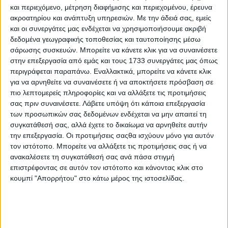
και περιεχόμενο, μέτρηση διαφήμισης και περιεχομένου, έρευνα
ακροατηρίου και ανάπτυξη υπηρεσιών.
Με την άδειά σας, εμείς
και οι συνεργάτες μας ενδέχεται να χρησιμοποιήσουμε ακριβή
δεδομένα γεωγραφικής τοποθεσίας και ταυτοποίησης μέσω
15 Ιουλίου, 2026
σάρωσης συσκευών. Μπορείτε να κάνετε κλικ για να συναινέσετε
ΚΑΛΟ ΜΕΣΗΜΕΡΙ 15.07.2026
στην επεξεργασία από εμάς και τους 1733 συνεργάτες μας όπως
περιγράφεται παραπάνω. Εναλλακτικά, μπορείτε να κάνετε κλικ
για να αρνηθείτε να συναινέσετε ή να αποκτήσετε πρόσβαση σε
πιο λεπτομερείς πληροφορίες και να αλλάξετε τις προτιμήσεις
σας πριν συναινέσετε.
Λάβετε υπόψη ότι κάποια επεξεργασία
των προσωπικών σας δεδομένων ενδέχεται να μην απαιτεί τη
συγκατάθεσή σας, αλλά έχετε το δικαίωμα να αρνηθείτε αυτήν
την επεξεργασία. Οι προτιμήσεις σαςθα ισχύουν μόνο για αυτόν
τον ιστότοπο. Μπορείτε να αλλάξετε τις προτιμήσεις σας ή να
ανακαλέσετε τη συγκατάθεσή σας ανά πάσα στιγμή
επιστρέφοντας σε αυτόν τον ιστότοπο και κάνοντας κλικ στο
κουμπί "Απορρήτου" στο κάτω μέρος της ιστοσελίδας.