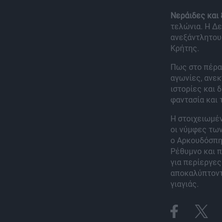
Νεράιδες και
τελώνια. Η Δ
ανεξάντλητους
Κρήτης.
Πως στο πέρα
αγωνίες, ανεκ
ιστορίες και 
φαντασία και 
Η στοιχειωμέν
οι νύμφες των
ο Αρκουδόσπη
Ρέθυμνο και π
για περίεργες
αποκαλύπτοντα
γιαγιάς.