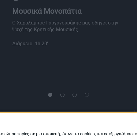
Μουσικά Μονοπάτια
Ο Χαράλαμπος Γαργανουράκης μας οδηγεί στην
Ψυχή της Κρητικής Μουσικής
Διάρκεια: 1h 20'
Ενημέρωση
Πολιτισμός
Ψυχαγωγία
σε πληροφορίες σε μια συσκευή, όπως τα cookies, και επεξεργαζόμαστ