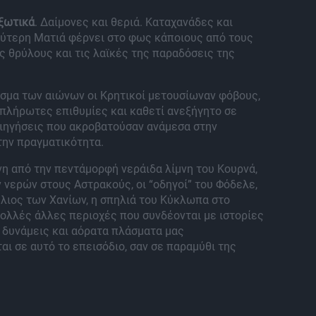
 ξωτικά
. Δαίμονες και θεριά. Καταχανάδες και
εύτερη Ματιά φέρνει στο φως κάποιους από τους
 θρύλους και τις λαϊκές της παραδόσεις της
σμα των αιώνων οι Κρητικοί μετουσίωναν φόβους,
πλήρωτες επιθυμίες και καθετί ανεξήγητο σε
διηγήσεις που ακροβατούσαν ανάμεσα στην
την πραγματικότητα.
η από την πεντάμορφή νεράιδα λίμνη του Κουρνά,
 νερών στους Αστρακούς, οι “οδηγοί” του Φόδελε,
λιος των Χανίων, η σπηλιά του Κύκλωπα στο
ολλές άλλες περιοχές που συνδέονται με ιστορίες
 δυνάμεις και αόρατα πλάσματα μας
ι σε αυτό το επεισόδιο, σαν σε παραμύθι της