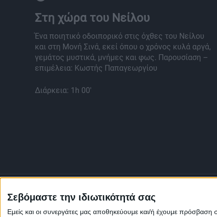
Στη χώρα του Νείλου
Ένα ποιητικό οδοιπορικό στις όχθες του Νείλου
και στη Μονή Σινά, εκεί όπου ο χρόνος κυλά αργά,
γεμάτος μυστικά, μνήμες και φως. Παρουσίαση –
επιμέλεια: Κωστής Παπαγεωργίου
Διάρκεια: 1h 00'
Σεβόμαστε την ιδιωτικότητά σας
Εμείς και οι συνεργάτες μας αποθηκεύουμε και/ή έχουμε πρόσβαση 