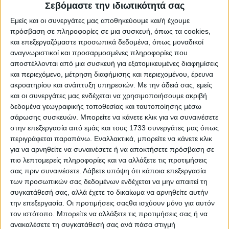
Σεβόμαστε την ιδιωτικότητά σας
Εμείς και οι συνεργάτες μας αποθηκεύουμε και/ή έχουμε
πρόσβαση σε πληροφορίες σε μια συσκευή, όπως τα cookies,
και επεξεργαζόμαστε προσωπικά δεδομένα, όπως μοναδικοί
αναγνωριστικοί και προσαρμοσμένες πληροφορίες που
αποστέλλονται από μια συσκευή για εξατομικευμένες διαφημίσεις
και περιεχόμενο, μέτρηση διαφήμισης και περιεχομένου, έρευνα
ακροατηρίου και ανάπτυξη υπηρεσιών.
Με την άδειά σας, εμείς
και οι συνεργάτες μας ενδέχεται να χρησιμοποιήσουμε ακριβή
δεδομένα γεωγραφικής τοποθεσίας και ταυτοποίησης μέσω
σάρωσης συσκευών. Μπορείτε να κάνετε κλικ για να συναινέσετε
6 Φεβρουαρίου, 2024
στην επεξεργασία από εμάς και τους 1733 συνεργάτες μας όπως
Auto Stop για Τύλισο Μονή, Γωνιές,
περιγράφεται παραπάνω. Εναλλακτικά, μπορείτε να κάνετε κλικ
για να αρνηθείτε να συναινέσετε ή να αποκτήσετε πρόσβαση σε
Σείσαρχα, Ανώγεια
πιο λεπτομερείς πληροφορίες και να αλλάξετε τις προτιμήσεις
σας πριν συναινέσετε.
Λάβετε υπόψη ότι κάποια επεξεργασία
των προσωπικών σας δεδομένων ενδέχεται να μην απαιτεί τη
συγκατάθεσή σας, αλλά έχετε το δικαίωμα να αρνηθείτε αυτήν
την επεξεργασία. Οι προτιμήσεις σαςθα ισχύουν μόνο για αυτόν
τον ιστότοπο. Μπορείτε να αλλάξετε τις προτιμήσεις σας ή να
ανακαλέσετε τη συγκατάθεσή σας ανά πάσα στιγμή