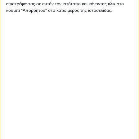
επιστρέφοντας σε αυτόν τον ιστότοπο και κάνοντας κλικ στο
κουμπί "Απορρήτου" στο κάτω μέρος της ιστοσελίδας.
6 Φεβρουαρίου, 2024
Auto Stop για Γαράζο, Αξός, Ζωνιανά,
Ανώγεια