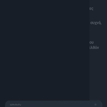
Έρευνας και “Αναθεώρηση” με αποτύπωση της
Ιστορίας κατά πως βολεύει τις εκάστοτε εξουσίες
ισχύος
– Πόσα είναι μύθοι που επαναλαμβάνονται τόσο συχνά,
ώστε κανείς δεν τολμά να τους αμφισβητήσει;
Ανοίγουμε έναν φάκελο γεμάτο παρεξηγήσεις,
σκοτεινές λεπτομέρειες και άβολες αλήθειες που
ίσως αλλάξουν τον τρόπο που βλέπουμε το παρελθόν
μας ή ίσως ενδυναμώσου τις πεποιθήσεις μας
Με τον Γιώργο Σαχίνη