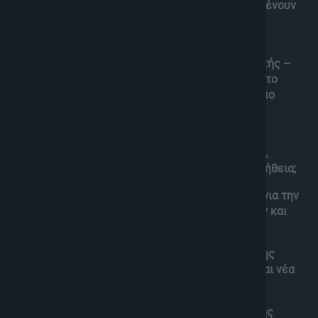
“βεβαιότητες” και άβολες αλήθειες που συχνά μένουν
έξω από τα εκπαιδευτικά βιβλία και τη δημόσια
συζήτηση.
Ο Σταύρος Παναγιωτίδης, Δρ. Ιστορίας/ Ερευνητής –
Κοινωνιολόγος και Επιστημονικός Συνεργάτης στο
Ελληνικό Ανοικτό Πανεπιστήμιο, το Πανεπιστήμιο
Κρήτης και το περιοδικό Hot Doc History, σε μια
ανατρεπτική συζήτηση.
– Πόσα από αυτά που μάθαμε για την παγκόσμια,
ευρωπαϊκή και ελληνική ιστορία είναι τελικά αλήθεια;
– Τι θα καταγράψει ο Ιστορικός του μέλλοντος για την
εποχή μας, εποχή παγκόσμιων αναδιευθετήσεων και
προβολής διαρκούς ασάφειας των ηγεσιών;
– Ιστορική έρευνα και καταγραφή στην εποχή της
Τεχνητής Νοημοσύνης, προκλήσεις, ευκαιρίες και νέα
πεδία δυστοπίας
– Αναθεώρηση μέσα από ευρήματα της Ιστορικής