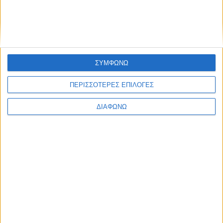
Σχετικές εκπομπές
ΣΥΜΦΩΝΩ
ΠΕΡΙΣΣΟΤΕΡΕΣ ΕΠΙΛΟΓΕΣ
ΔΙΑΦΩΝΩ
K
8
K
Ενημέρωση
Ενημέρωση,
Ενημέρωση
Ψυχαγωγία
Παρουσίαση
Κεντρικό
Καλό
Ομίλου
Δελτίο