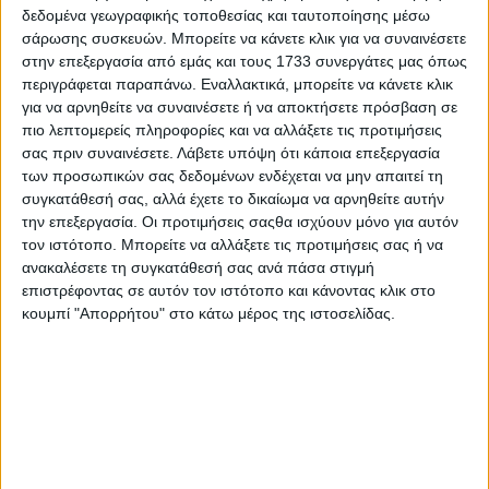
δεδομένα γεωγραφικής τοποθεσίας και ταυτοποίησης μέσω
σάρωσης συσκευών. Μπορείτε να κάνετε κλικ για να συναινέσετε
στην επεξεργασία από εμάς και τους 1733 συνεργάτες μας όπως
περιγράφεται παραπάνω. Εναλλακτικά, μπορείτε να κάνετε κλικ
για να αρνηθείτε να συναινέσετε ή να αποκτήσετε πρόσβαση σε
πιο λεπτομερείς πληροφορίες και να αλλάξετε τις προτιμήσεις
σας πριν συναινέσετε.
Λάβετε υπόψη ότι κάποια επεξεργασία
των προσωπικών σας δεδομένων ενδέχεται να μην απαιτεί τη
συγκατάθεσή σας, αλλά έχετε το δικαίωμα να αρνηθείτε αυτήν
την επεξεργασία. Οι προτιμήσεις σαςθα ισχύουν μόνο για αυτόν
17 Ιουλίου, 2026
τον ιστότοπο. Μπορείτε να αλλάξετε τις προτιμήσεις σας ή να
Ελληνικότητα, η Ήπια Ισχύς του
ανακαλέσετε τη συγκατάθεσή σας ανά πάσα στιγμή
επιστρέφοντας σε αυτόν τον ιστότοπο και κάνοντας κλικ στο
Πολιτισμού στη Γεωπολιτική
κουμπί "Απορρήτου" στο κάτω μέρος της ιστοσελίδας.
ανακατανομή και το Υπαρξιακό του
Ελληνισμού