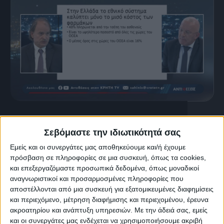
24 Ιουλίου, 2026
Γιάννης Ιωαννίδης : ” Το Καμένο
Σεβόμαστε την ιδιωτικότητά σας
Πρόσωπο της Ελλάδας – Η
Εμείς και οι συνεργάτες μας αποθηκεύουμε και/ή έχουμε
πρόσβαση σε πληροφορίες σε μια συσκευή, όπως τα cookies,
Αχρηστοκρατία”
και επεξεργαζόμαστε προσωπικά δεδομένα, όπως μοναδικοί
αναγνωριστικοί και προσαρμοσμένες πληροφορίες που
αποστέλλονται από μια συσκευή για εξατομικευμένες διαφημίσεις
και περιεχόμενο, μέτρηση διαφήμισης και περιεχομένου, έρευνα
ακροατηρίου και ανάπτυξη υπηρεσιών.
Με την άδειά σας, εμείς
και οι συνεργάτες μας ενδέχεται να χρησιμοποιήσουμε ακριβή