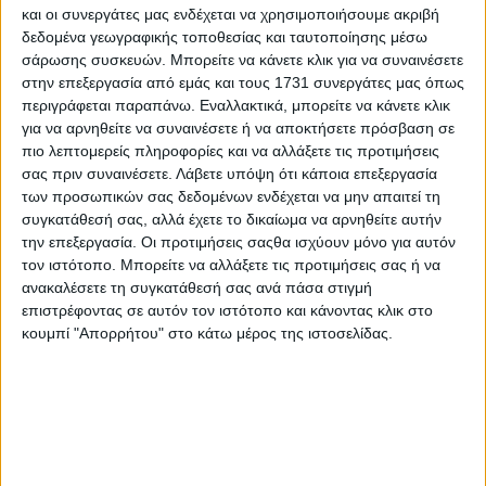
και οι συνεργάτες μας ενδέχεται να χρησιμοποιήσουμε ακριβή
δεδομένα γεωγραφικής τοποθεσίας και ταυτοποίησης μέσω
σάρωσης συσκευών. Μπορείτε να κάνετε κλικ για να συναινέσετε
στην επεξεργασία από εμάς και τους 1731 συνεργάτες μας όπως
περιγράφεται παραπάνω. Εναλλακτικά, μπορείτε να κάνετε κλικ
για να αρνηθείτε να συναινέσετε ή να αποκτήσετε πρόσβαση σε
πιο λεπτομερείς πληροφορίες και να αλλάξετε τις προτιμήσεις
σας πριν συναινέσετε.
Λάβετε υπόψη ότι κάποια επεξεργασία
των προσωπικών σας δεδομένων ενδέχεται να μην απαιτεί τη
συγκατάθεσή σας, αλλά έχετε το δικαίωμα να αρνηθείτε αυτήν
23 Μαΐου, 2021
την επεξεργασία. Οι προτιμήσεις σαςθα ισχύουν μόνο για αυτόν
τον ιστότοπο. Μπορείτε να αλλάξετε τις προτιμήσεις σας ή να
Μάχη της Κρήτης | Το πριν και το
ανακαλέσετε τη συγκατάθεσή σας ανά πάσα στιγμή
μετά – Οι διαχρονικοί συμβολισμοί
επιστρέφοντας σε αυτόν τον ιστότοπο και κάνοντας κλικ στο
κουμπί "Απορρήτου" στο κάτω μέρος της ιστοσελίδας.
ΡΕΠΟΡΤΑΖ