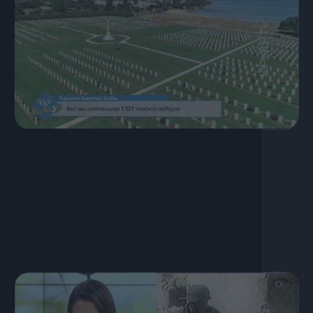
21 Μαΐου, 2024
Μάχη της Κρήτης: Εκεί που
αναπαύονται 1.527 πεσόντες
πολέμου | Καλό Μεσημέρι