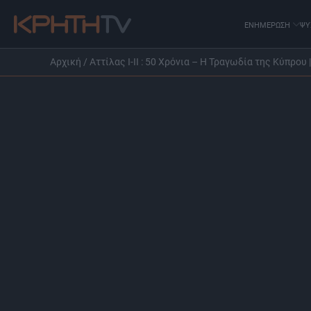
ΕΝΗΜΕΡΩΣΗ
ΨΥ
Αρχική
/
Αττίλας I-II : 50 Χρόνια – H Τραγωδία της Κύπρο