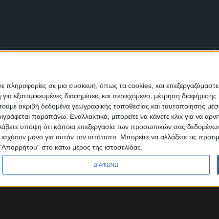
Ενημέρωση
Πολιτισμός
Ψυχαγωγία
σε πληροφορίες σε μια συσκευή, όπως τα cookies, και επεξεργαζόμαστ
α εξατομικευμένες διαφημίσεις και περιεχόμενο, μέτρηση διαφήμισης 
Classics
Επικοινωνία
H Eταιρεία
οιήσουμε ακριβή δεδομένα γεωγραφικής τοποθεσίας και ταυτοποίησης μέ
γράφεται παραπάνω. Εναλλακτικά, μπορείτε να κάνετε κλικ για να αρν
Trailers
Λάβετε υπόψη ότι κάποια επεξεργασία των προσωπικών σας δεδομένων ε
α ισχύουν μόνο για αυτόν τον ιστότοπο. Μπορείτε να αλλάξετε τις προτ
 "Απορρήτου" στο κάτω μέρος της ιστοσελίδας.
ΔΙΑΦΩΝΩ
Designed & Developed by
Sleed