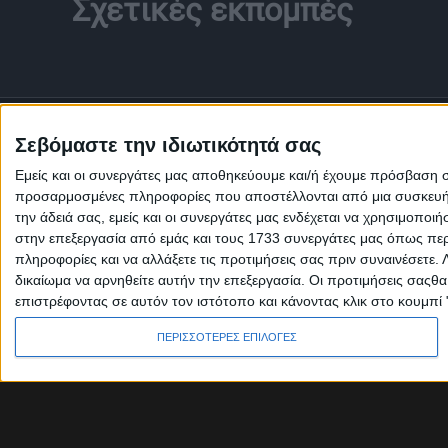
Σχετικές εκπομπές
Σεβόμαστε την ιδιωτικότητά σας
Εμείς και οι συνεργάτες μας αποθηκεύουμε και/ή έχουμε πρόσβαση 
προσαρμοσμένες πληροφορίες που αποστέλλονται από μια συσκευή γι
την άδειά σας, εμείς και οι συνεργάτες μας ενδέχεται να χρησιμοπ
στην επεξεργασία από εμάς και τους 1733 συνεργάτες μας όπως περι
πληροφορίες και να αλλάξετε τις προτιμήσεις σας πριν συναινέσετε.
δικαίωμα να αρνηθείτε αυτήν την επεξεργασία. Οι προτιμήσεις σαςθ
επιστρέφοντας σε αυτόν τον ιστότοπο και κάνοντας κλικ στο κουμπί
Πολιτική Εταιρείας κατά της Βίας
Ταυτότητα
ΚΡΑΤΙΚΗ ΔΙΑΦΗΜΙΣΗ
ΠΕΡΙΣΣΟΤΕΡΕΣ ΕΠΙΛΟΓΕΣ
© 2026 cretetv.gr | All rights reserved.