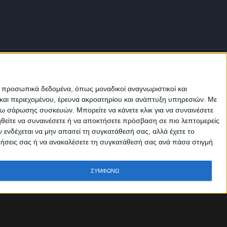
ε προσωπικά δεδομένα, όπως μοναδικοί αναγνωριστικοί και
και περιεχομένου, έρευνα ακροατηρίου και ανάπτυξη υπηρεσιών.
Με
σω σάρωσης συσκευών. Μπορείτε να κάνετε κλικ για να συναινέσετε
Μ.Η.Τ.
ηθείτε να συναινέσετε ή να αποκτήσετε πρόσβαση σε πιο λεπτομερείς
242814
νδέχεται να μην απαιτεί τη συγκατάθεσή σας, αλλά έχετε το
ιμήσεις σας ή να ανακαλέσετε τη συγκατάθεσή σας ανά πάσα στιγμή
ΣΥΜΦΩΝΩ
Οροι χρήσης
Πολιτική Απορρήτου